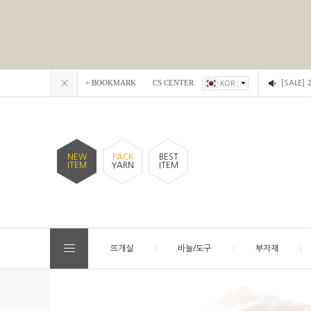
+ BOOKMARK
CS CENTER
[SALE]
KOR
NEW
PACK
BEST
ITEM
YARN
ITEM
뜨개실
바늘/도구
부자재