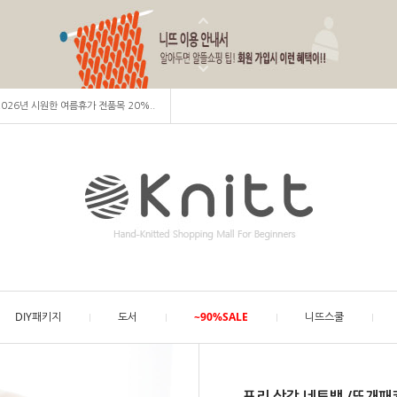
 2026년 시원한 여름휴가 전품목 20%..
DIY패키지
도서
~90%SALE
니뜨스쿨
프리 삼각 네트백 /뜨개