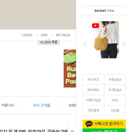
RECENT
ITEM
LOGIN
JOIN
MY PAGE
ORDER
/
0
▲
+2,000 쿠폰
NOTICE
주문Q&A
REVIEW
뜨개Q&A
미확인입금
FAQ
커뮤니티
우수 고객몰
EVENT
개인결제
사은품
패키지,뜨개가방,라피아실,코바늘가방뜨기,라피아