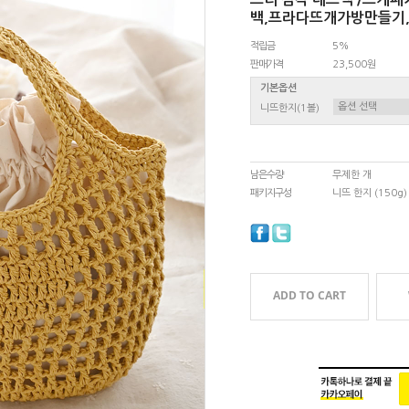
백,프라다뜨개가방만들기
적립금
5%
판매가격
23,500원
기본옵션
니뜨한지(1볼)
남은수량
무제한 개
패키지구성
니뜨 한지 (150g
ADD TO CART