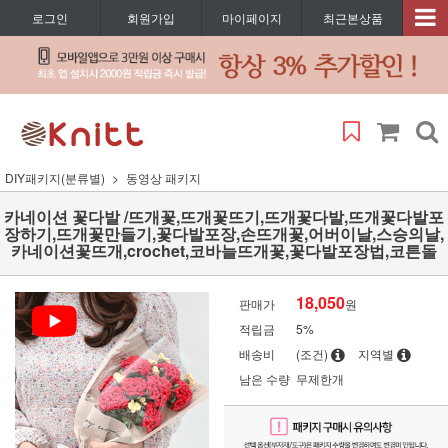
로그인
회원가입
마이페이지
최근본상품
DIY패키지(분류별)
동영상 패키지
카네이션 꽃다발 /뜨개꽃,뜨개꽃뜨기,뜨개꽃다발,뜨개꽃다발포
장하기,뜨개꽃만들기,꽃다발포장,손뜨개꽃,어버이날,스승의날,
카네이션꽃뜨개,crochet,코바늘뜨개꽃,꽃다발포장법,코튼돌
18,050
판매가
원
적립금
5%
배송비
(조건)
지역별
남은 수량
무제한개