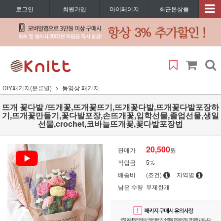
로그인
회원가입
마이페이지
최근본상품
DIY패키지(분류별)
동영상 패키지
뜨개 꽃다발 /뜨개꽃,뜨개꽃뜨기,뜨개꽃다발,뜨개꽃다발포장하
기,뜨개꽃만들기,꽃다발포장,손뜨개꽃,입학선물,졸업선물,생일
선물,crochet,코바늘뜨개꽃,꽃다발포장법
20,500
판매가
원
적립금
5%
배송비
(조건)
지역별
남은 수량
무제한개