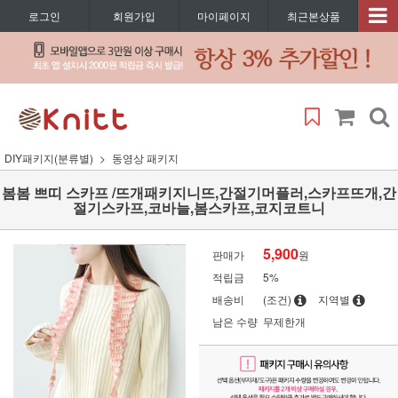
로그인
회원가입
마이페이지
최근본상품
DIY패키지(분류별)
동영상 패키지
봄봄 쁘띠 스카프 /뜨개패키지니뜨,간절기머플러,스카프뜨개,간
절기스카프,코바늘,봄스카프,코지코트니
5,900
판매가
원
적립금
5%
배송비
(조건)
지역별
남은 수량
무제한개