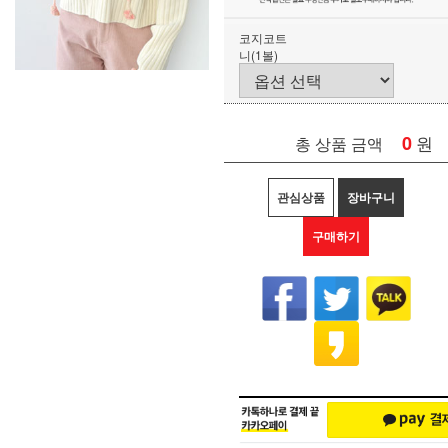
코지코트
니(1볼)
0
원
총 상품 금액
관심상품
장바구니
구매하기