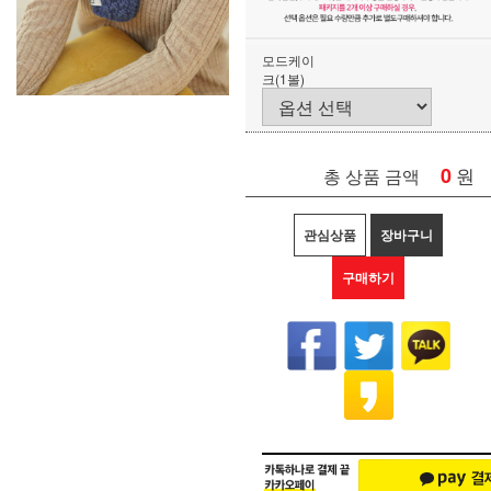
모드케이
크(1볼)
0
원
총 상품 금액
관심상품
장바구니
구매하기