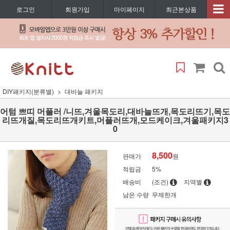
로그인
회원가입
마이페이지
최근본상품
DIY패키지(분류별)
대바늘 패키지
어텀 쁘띠 머플러 /니뜨,겨울목도리,대바늘뜨개,목도리뜨기,목도
리뜨개질,목도리뜨개키트,머플러뜨개,모드케이크,겨울패키지3
0
8,500
판매가
원
적립금
5%
배송비
(조건)
지역별
남은 수량
무제한개