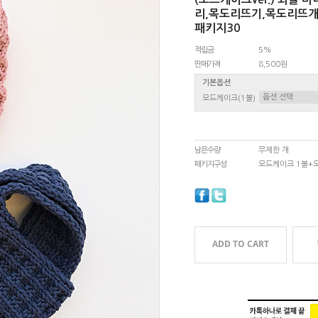
리,목도리뜨기,목도리뜨개
패키지30
적립금
5%
판매가격
8,500원
기본옵션
모드케이크(1볼)
남은수량
무제한 개
패키지구성
모드케이크 1볼+
ADD TO CART