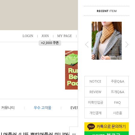
RECENT
ITEM
LOGIN
JOIN
MY PAGE
ORDER
/
0
▲
+2,000 쿠폰
NOTICE
주문Q&A
REVIEW
뜨개Q&A
미확인입금
FAQ
커뮤니티
우수 고객몰
EVENT
개인결제
사은품
 미니 머플러 /니뜨,쁘띠머플러,미니머플러,겨울목도