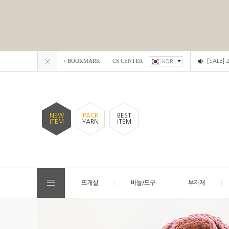
+ BOOKMARK
CS CENTER
[SALE]
KOR
NEW
PACK
BEST
ITEM
YARN
ITEM
뜨개실
바늘/도구
부자재