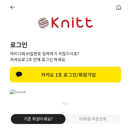
RECENT
ITEM
+ BOOKMARK
CS CENTER
[SALE] 2026년 시원한
KOR
로그인
아이디와 비밀번호 입력하기 귀찮으시죠?
카카오로 1초 만에 로그인 하세요.
NEW
PACK
BEST
ITEM
YARN
ITEM
카카오 1초 로그인/회원가입
NOTICE
주문Q&A
REVIEW
뜨개Q&A
미확인입금
FAQ
뜨개실
바늘/도구
부자재
DIY패키지
개인결제
사은품
기존 회원이세요?
비회원 주문조회