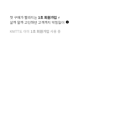
CUSTOMER
CENTER
첫 구매가 빨라지는
1초 회원가입
⚡️
살까 말까 고민하던 고객까지 막힘없이
1544.2181
KNITT도 이미
1초 회원가입
사용 중
MON-FRI 10:00 - 17:00
SAT.SUN.HOLIDAY OFF
BANK
ACCOUNT
예금주 : 주식회사 썸유
신한 140-013-379106